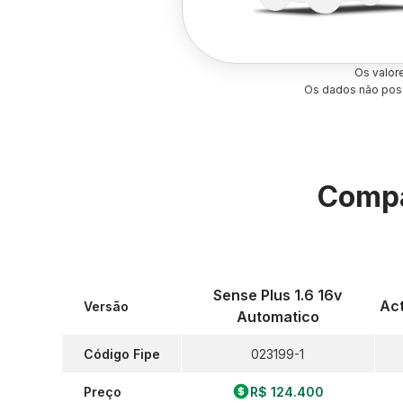
Os valor
Os dados não poss
Compa
Sense Plus 1.6 16v
Act
Versão
Automatico
Código Fipe
023199-1
Preço
R$ 124.400