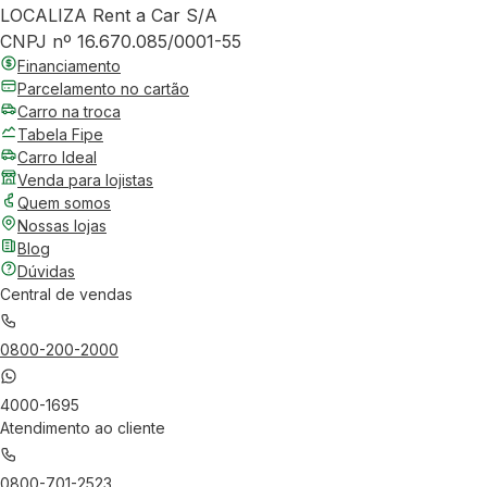
LOCALIZA Rent a Car S/A
CNPJ nº 16.670.085/0001-55
Financiamento
Parcelamento no cartão
Carro na troca
Tabela Fipe
Carro Ideal
Venda para lojistas
Quem somos
Nossas lojas
Blog
Dúvidas
Central de vendas
0800-200-2000
4000-1695
Atendimento ao cliente
0800-701-2523