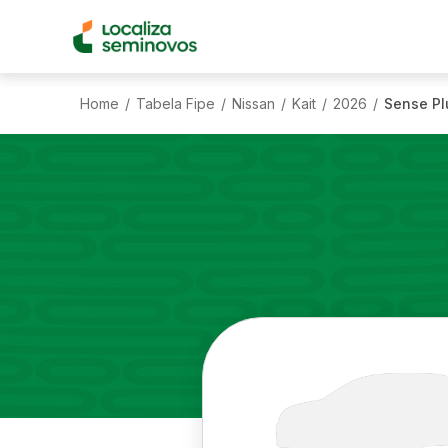
Home
Tabela Fipe
Nissan
Kait
2026
Sense Pl
/
/
/
/
/