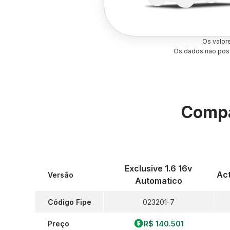
Os valor
Os dados não poss
Compa
Exclusive 1.6 16v
Act
Versão
Automatico
Código Fipe
023201-7
Preço
R$ 140.501