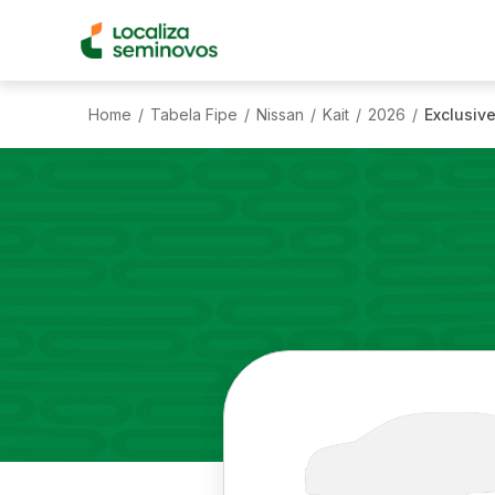
Home
Tabela Fipe
Nissan
Kait
2026
Exclusive
/
/
/
/
/