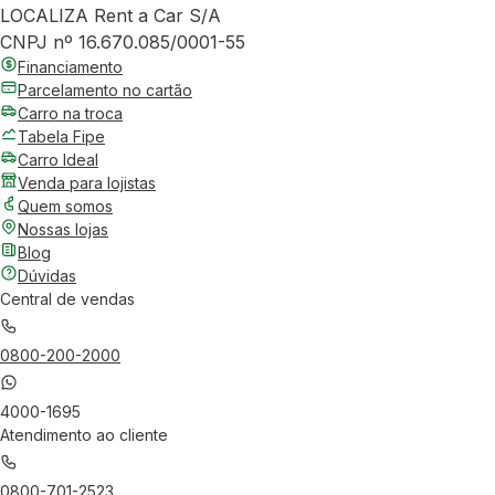
LOCALIZA Rent a Car S/A
CNPJ nº 16.670.085/0001-55
Financiamento
Parcelamento no cartão
Carro na troca
Tabela Fipe
Carro Ideal
Venda para lojistas
Quem somos
Nossas lojas
Blog
Dúvidas
Central de vendas
0800-200-2000
4000-1695
Atendimento ao cliente
0800-701-2523