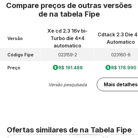
Compare preços de outras versões
de
na tabela Fipe
Xe cd 2.3 16v bi-
Cdtack 2.3 Die 
Turbo die 4x4
Versão
Automatico
automatico
Código Fipe
023159-2
023160-6
Preço
R$ 191.488
R$ 178.990
Mais detalhes
Versão pesquisada
Ofertas similares de
na Tabela Fipe
Foto 360º