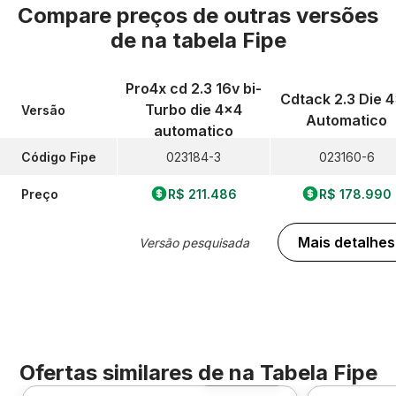
Compare preços de outras versões
de
na tabela Fipe
Pro4x cd 2.3 16v bi-
Cdtack 2.3 Die 
Turbo die 4x4
Versão
Automatico
automatico
Código Fipe
023184-3
023160-6
Preço
R$ 211.486
R$ 178.990
Mais detalhes
Versão pesquisada
Ofertas similares de
na Tabela Fipe
Foto 360º