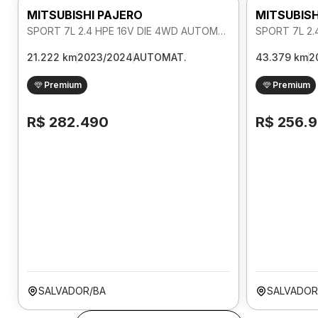
MITSUBISHI PAJERO
MITSUBISH
SPORT 7L 2.4 HPE 16V DIE 4WD AUTOMATICO
21.222 km
2023/2024
AUTOMAT.
43.379 km
2
Premium
Premium
R$ 282.490
R$ 256.
SALVADOR/BA
SALVADOR