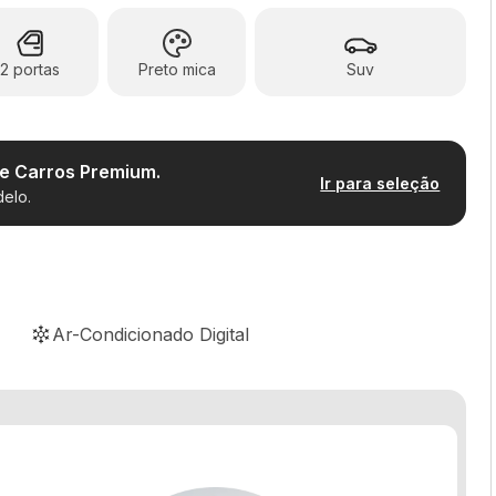
2 portas
Preto mica
Suv
de Carros Premium.
Ir para seleção
elo.
Ar-Condicionado Digital
Farol de neblina
Retrovisor fotocrômico
Volante com Regulagem de Altura