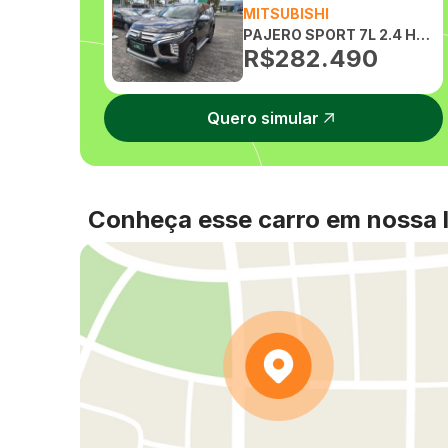
MITSUBISHI
PAJERO SPORT 7L 2.4 HPE 16V DIE 4WD AUTOMATICO
R$
282.490
Quero simular
Conheça esse carro em nossa l