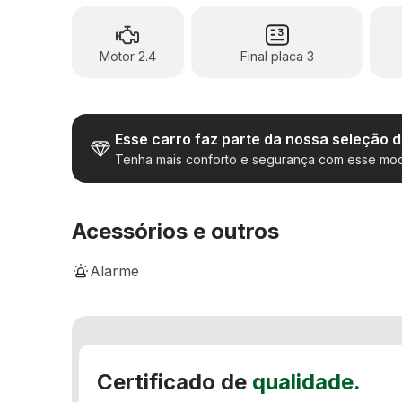
Motor 2.4
Final placa 3
Esse carro faz parte da nossa seleção 
Tenha mais conforto e segurança com esse mod
Acessórios e outros
Alarme
Bancos de couro
Porta-copos
Certificado de
qualidade.
Sensor de chuva