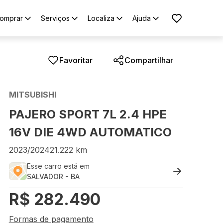
omprar
Serviços
Localiza
Ajuda
Favoritar
Compartilhar
MITSUBISHI
PAJERO SPORT 7L 2.4 HPE
16V DIE 4WD AUTOMATICO
2023
/
2024
21.222
km
Esse carro está em
SALVADOR
-
BA
R$
282.490
Formas de pagamento