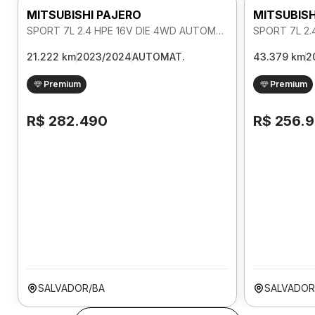
MITSUBISHI PAJERO
MITSUBISH
SPORT 7L 2.4 HPE 16V DIE 4WD AUTOMATICO
21.222 km
2023/2024
AUTOMAT.
43.379 km
2
Premium
Premium
R$ 282.490
R$ 256.
SALVADOR/BA
SALVADOR