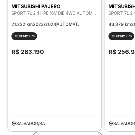
MITSUBISHI PAJERO
MITSUBISH
SPORT 7L 2.4 HPE 16V DIE 4WD AUTOMATICO
21.222 km
2023/2024
AUTOMAT.
43.379 km
2
Premium
Premium
R$ 283.190
R$ 256.
SALVADOR/BA
SALVADOR