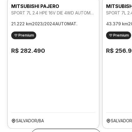
MITSUBISHI PAJERO
MITSUBISH
SPORT 7L 2.4 HPE 16V DIE 4WD AUTOMATICO
21.222 km
2023/2024
AUTOMAT.
43.379 km
2
Premium
Premium
R$ 282.490
R$ 256.
SALVADOR/BA
SALVADOR