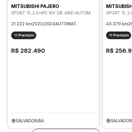
MITSUBISHI PAJERO
MITSUBISH
SPORT 7L 2.4 HPE 16V DIE 4WD AUTOMATICO
21.222 km
2023/2024
AUTOMAT.
43.379 km
2
Premium
Premium
R$ 282.490
R$ 256.
SALVADOR/BA
SALVADOR