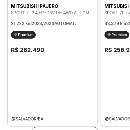
MITSUBISHI PAJERO
MITSUBISH
SPORT 7L 2.4 HPE 16V DIE 4WD AUTOMATICO
21.222 km
2023/2024
AUTOMAT.
43.379 km
2
Premium
Premium
R$ 282.490
R$ 256.
SALVADOR/BA
SALVADOR