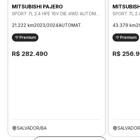
MITSUBISHI PAJERO
MITSUBISH
SPORT 7L 2.4 HPE 16V DIE 4WD AUTOMATICO
21.222 km
2023/2024
AUTOMAT.
43.379 km
2
Premium
Premium
R$ 282.490
R$ 256.
SALVADOR/BA
SALVADOR