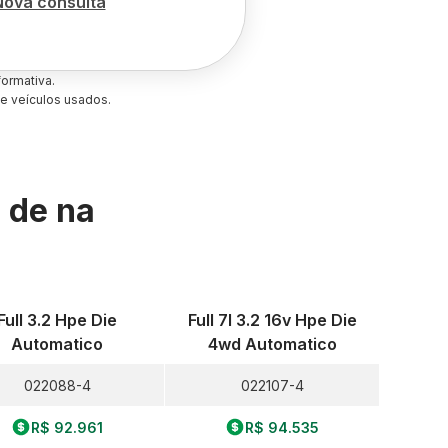
Nova consulta
ormativa.
e veículos usados.
s de
na
Full 3.2 Hpe Die
Full 7l 3.2 16v Hpe Die
Automatico
4wd Automatico
022088-4
022107-4
R$ 92.961
R$ 94.535