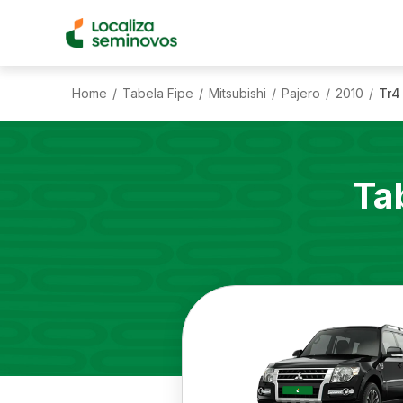
Home
Tabela Fipe
Mitsubishi
Pajero
2010
Tr4
/
/
/
/
/
Ta