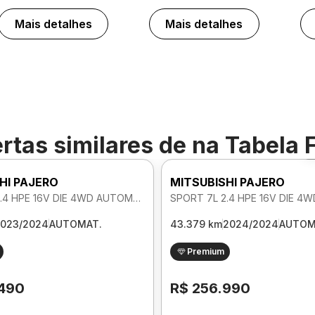
Mais detalhes
Mais detalhes
rtas similares de
na Tabela 
HI PAJERO
MITSUBISHI PAJERO
SPORT 7L 2.4 HPE 16V DIE 4WD AUTOMATICO
023/2024
AUTOMAT.
43.379 km
2024/2024
AUTOM
Premium
.490
R$ 256.990