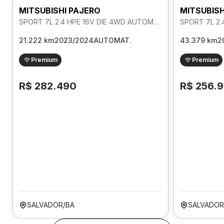
MITSUBISHI PAJERO
MITSUBISH
SPORT 7L 2.4 HPE 16V DIE 4WD AUTOMATICO
21.222 km
2023/2024
AUTOMAT.
43.379 km
2
Premium
Premium
R$ 282.490
R$ 256.
SALVADOR/BA
SALVADOR