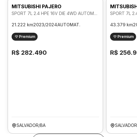
MITSUBISHI PAJERO
MITSUBISH
SPORT 7L 2.4 HPE 16V DIE 4WD AUTOMATICO
21.222 km
2023/2024
AUTOMAT.
43.379 km
2
Premium
Premium
R$ 282.490
R$ 256.
SALVADOR/BA
SALVADOR