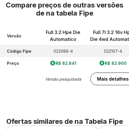
Compare preços de outras versões
de
na tabela Fipe
Full 3.2 Hpe Die
Full 7l 3.2 16v H
Versão
Automatico
Die 4wd Automat
Código Fipe
022088-4
022107-4
Preço
R$ 82.841
R$ 82.900
Mais detalhes
Versão pesquisada
Ofertas similares de
na Tabela Fipe