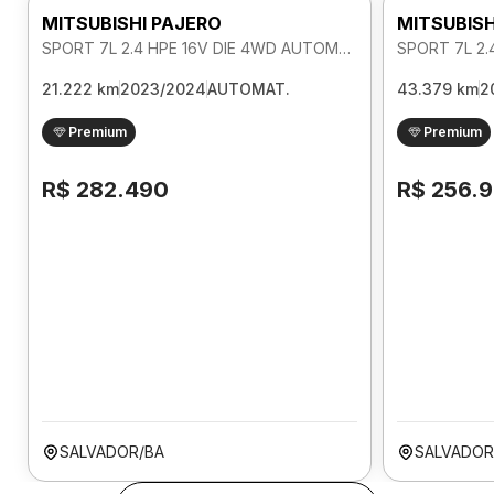
MITSUBISHI PAJERO
MITSUBISH
SPORT 7L 2.4 HPE 16V DIE 4WD AUTOMATICO
21.222 km
2023/2024
AUTOMAT.
43.379 km
2
Premium
Premium
R$ 282.490
R$ 256.
SALVADOR/BA
SALVADOR