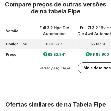
Compare preços de outras versões
de
na tabela Fipe
Full 3.2 Hpe Die
Full 7l 3.2 16v H
Versão
Automatico
Die 4wd Automat
Código Fipe
022088-4
022107-4
Preço
R$ 82.841
R$ 82.900
Mais detalhes
Versão pesquisada
Ofertas similares de
na Tabela Fipe