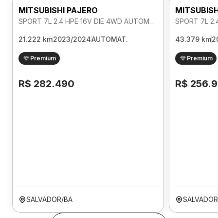
MITSUBISHI PAJERO
MITSUBISH
SPORT 7L 2.4 HPE 16V DIE 4WD AUTOMATICO
21.222 km
2023/2024
AUTOMAT.
43.379 km
2
Premium
Premium
R$ 282.490
R$ 256.
SALVADOR/BA
SALVADOR