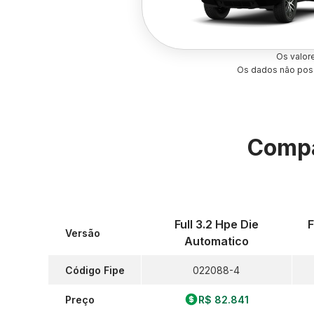
Os valor
Os dados não poss
Compa
Full 3.2 Hpe Die
F
Versão
Automatico
Código Fipe
022088-4
Preço
R$ 82.841