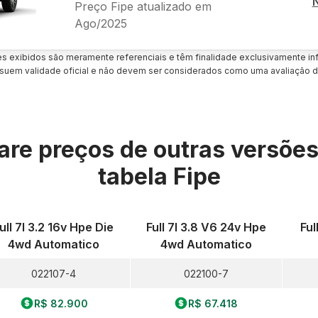
Preço Fipe atualizado em
Ago/2025
es exibidos são meramente referenciais e têm finalidade exclusivamente inf
uem validade oficial e não devem ser considerados como uma avaliação d
re preços de outras versõe
tabela Fipe
ull 7l 3.2 16v Hpe Die
Full 7l 3.8 V6 24v Hpe
Ful
4wd Automatico
4wd Automatico
022107-4
022100-7
R$ 82.900
R$ 67.418