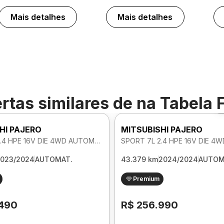
Mais detalhes
Mais detalhes
rtas similares de
na Tabela 
HI PAJERO
MITSUBISHI PAJERO
SPORT 7L 2.4 HPE 16V DIE 4WD AUTOMATICO
023/2024
AUTOMAT.
43.379 km
2024/2024
AUTOM
Premium
.490
R$ 256.990