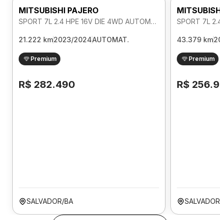
MITSUBISHI PAJERO
MITSUBISH
SPORT 7L 2.4 HPE 16V DIE 4WD AUTOMATICO
21.222 km
2023/2024
AUTOMAT.
43.379 km
2
Premium
Premium
R$ 282.490
R$ 256.
SALVADOR/BA
SALVADOR