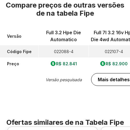
Compare preços de outras versões
de
na tabela Fipe
Full 3.2 Hpe Die
Full 7l 3.2 16v H
Versão
Automatico
Die 4wd Automat
Código Fipe
022088-4
022107-4
Preço
R$ 82.841
R$ 82.900
Mais detalhes
Versão pesquisada
Ofertas similares de
na Tabela Fipe