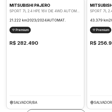
MITSUBISHI PAJERO
MITSUBISH
SPORT 7L 2.4 HPE 16V DIE 4WD AUTOMATICO
21.222 km
2023/2024
AUTOMAT.
43.379 km
2
Premium
Premium
R$ 282.490
R$ 256.
SALVADOR/BA
SALVADOR