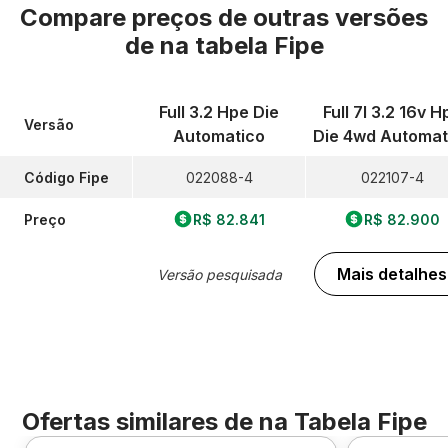
Compare preços de outras versões
de
na tabela Fipe
Full 3.2 Hpe Die
Full 7l 3.2 16v H
Versão
Automatico
Die 4wd Automat
Código Fipe
022088-4
022107-4
Preço
R$ 82.841
R$ 82.900
Mais detalhes
Versão pesquisada
Ofertas similares de
na Tabela Fipe