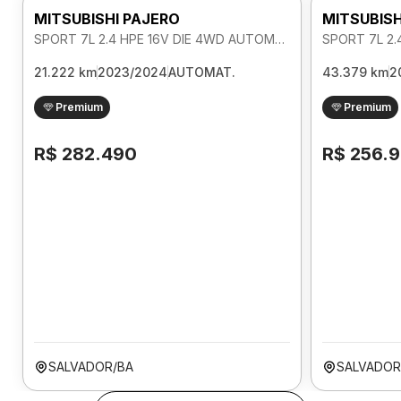
MITSUBISHI PAJERO
MITSUBISH
SPORT 7L 2.4 HPE 16V DIE 4WD AUTOMATICO
21.222 km
2023/2024
AUTOMAT.
43.379 km
2
Premium
Premium
R$ 282.490
R$ 256.
SALVADOR/BA
SALVADOR