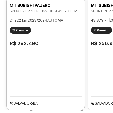
MITSUBISHI PAJERO
MITSUBISH
SPORT 7L 2.4 HPE 16V DIE 4WD AUTOMATICO
21.222 km
2023/2024
AUTOMAT.
43.379 km
2
Premium
Premium
R$ 282.490
R$ 256.
SALVADOR/BA
SALVADOR