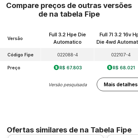
Compare preços de outras versões
de
na tabela Fipe
Full 3.2 Hpe Die
Full 7l 3.2 16v H
Versão
Automatico
Die 4wd Automat
Código Fipe
022088-4
022107-4
Preço
R$ 67.803
R$ 68.021
Mais detalhes
Versão pesquisada
Ofertas similares de
na Tabela Fipe