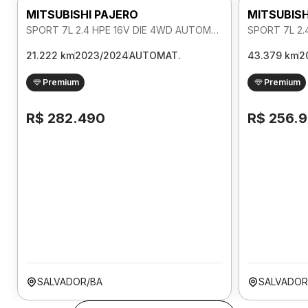
MITSUBISHI PAJERO
MITSUBISH
SPORT 7L 2.4 HPE 16V DIE 4WD AUTOMATICO
21.222 km
2023/2024
AUTOMAT.
43.379 km
2
Premium
Premium
R$ 282.490
R$ 256.
SALVADOR/BA
SALVADOR