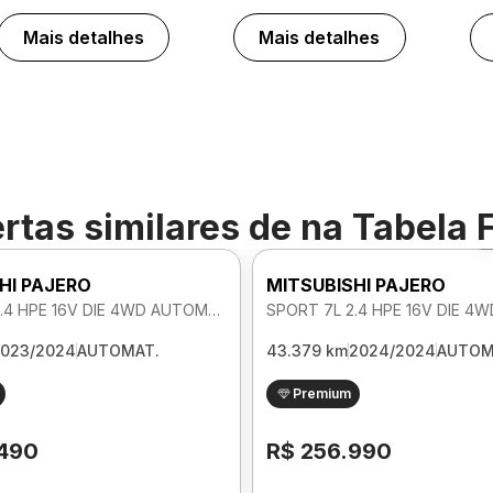
Mais detalhes
Mais detalhes
rtas similares de
na Tabela 
HI PAJERO
MITSUBISHI PAJERO
SPORT 7L 2.4 HPE 16V DIE 4WD AUTOMATICO
023/2024
AUTOMAT.
43.379 km
2024/2024
AUTOM
Premium
.490
R$ 256.990