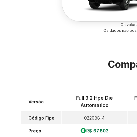
Os valor
Os dados não poss
Compa
Full 3.2 Hpe Die
F
Versão
Automatico
Código Fipe
022088-4
Preço
R$ 67.803