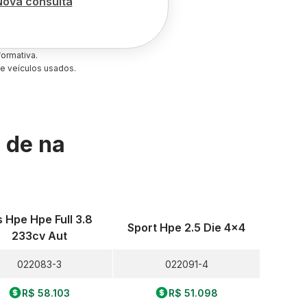
Nova consulta
ormativa.
e veículos usados.
s de
na
s Hpe Hpe Full 3.8
Sport Hpe 2.5 Die 4x4
233cv Aut
022083-3
022091-4
R$ 58.103
R$ 51.098