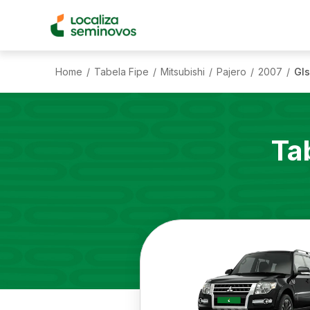
Home
Tabela Fipe
Mitsubishi
Pajero
2007
Gls
/
/
/
/
/
Ta