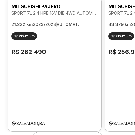
MITSUBISHI PAJERO
MITSUBISH
SPORT 7L 2.4 HPE 16V DIE 4WD AUTOMATICO
21.222 km
2023/2024
AUTOMAT.
43.379 km
2
Premium
Premium
R$ 282.490
R$ 256.
SALVADOR/BA
SALVADOR