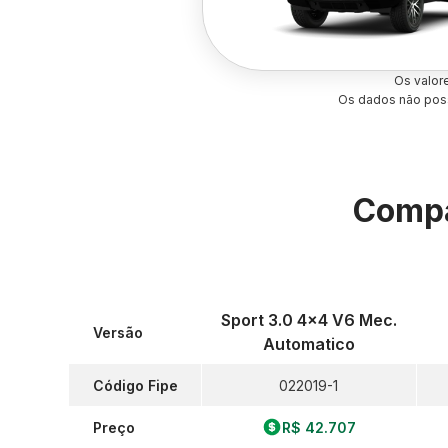
Os valor
Os dados não poss
Compa
Sport 3.0 4x4 V6 Mec.
Versão
Automatico
Código Fipe
022019-1
Preço
R$ 42.707