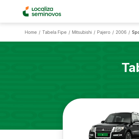
Home
Tabela Fipe
Mitsubishi
Pajero
2006
Spo
/
/
/
/
/
Ta