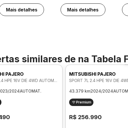
Mais detalhes
Mais detalhes
rtas similares de
na Tabela 
HI PAJERO
MITSUBISHI PAJERO
SPORT 7L 2.4 HPE 16V DIE 4WD AUTOMATICO
023/2024
AUTOMAT.
43.379 km
2024/2024
AUTOM
Premium
.490
R$ 256.990