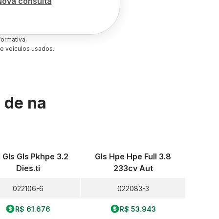
Nova consulta
ormativa.
e veículos usados.
s de
na
l Gls Gls Pkhpe 3.2
Gls Hpe Hpe Full 3.8
Dies.ti
233cv Aut
022106-6
022083-3
R$ 61.676
R$ 53.943