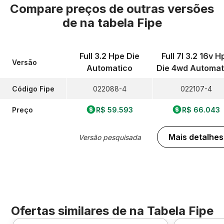
Compare preços de outras versões
de
na tabela Fipe
Full 3.2 Hpe Die
Full 7l 3.2 16v H
Versão
Automatico
Die 4wd Automat
Código Fipe
022088-4
022107-4
Preço
R$ 59.593
R$ 66.043
Mais detalhes
Versão pesquisada
Ofertas similares de
na Tabela Fipe