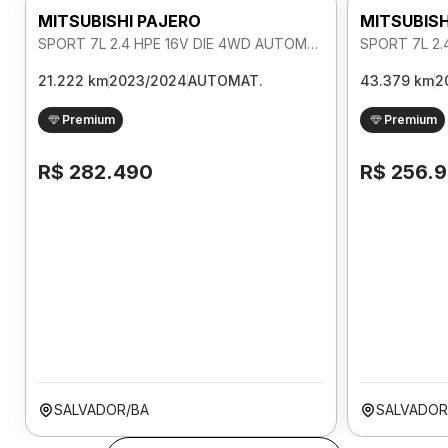
MITSUBISHI PAJERO
MITSUBISH
SPORT 7L 2.4 HPE 16V DIE 4WD AUTOMATICO
21.222 km
2023/2024
AUTOMAT.
43.379 km
2
Premium
Premium
R$ 282.490
R$ 256.
SALVADOR/BA
SALVADOR