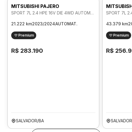
MITSUBISHI PAJERO
MITSUBISH
SPORT 7L 2.4 HPE 16V DIE 4WD AUTOMATICO
21.222 km
2023/2024
AUTOMAT.
43.379 km
2
Premium
Premium
R$ 283.190
R$ 256.
SALVADOR/BA
SALVADOR