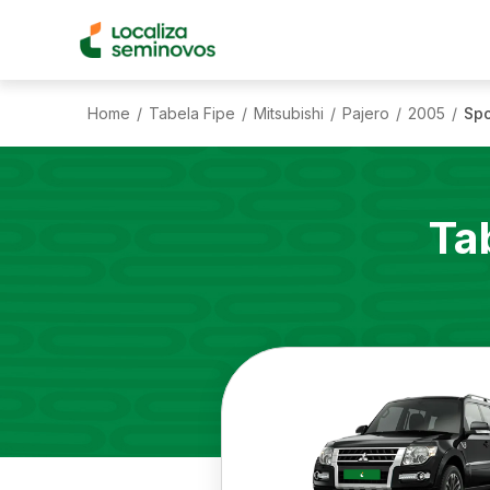
Home
Tabela Fipe
Mitsubishi
Pajero
2005
Spo
/
/
/
/
/
Ta