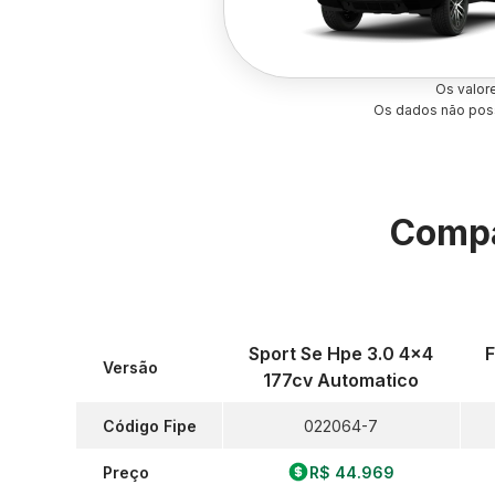
Os valor
Os dados não poss
Compa
Sport Se Hpe 3.0 4x4
F
Versão
177cv Automatico
Código Fipe
022064-7
Preço
R$ 44.969