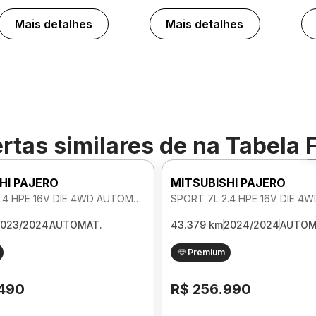
Mais detalhes
Mais detalhes
rtas similares de
na Tabela 
HI PAJERO
MITSUBISHI PAJERO
SPORT 7L 2.4 HPE 16V DIE 4WD AUTOMATICO
023/2024
AUTOMAT.
43.379 km
2024/2024
AUTOM
Premium
.490
R$ 256.990