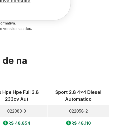
Nova consulta
ormativa.
e veículos usados.
s de
na
s Hpe Hpe Full 3.8
Sport 2.8 4x4 Diesel
233cv Aut
Automatico
022083-3
022058-2
R$ 48.854
R$ 48.110