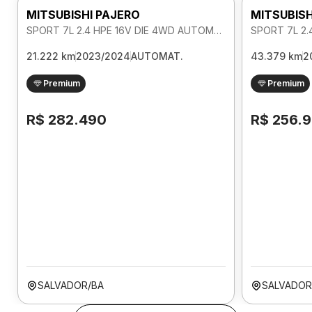
MITSUBISHI PAJERO
MITSUBISH
SPORT 7L 2.4 HPE 16V DIE 4WD AUTOMATICO
21.222 km
2023/2024
AUTOMAT.
43.379 km
2
Premium
Premium
R$ 282.490
R$ 256.
SALVADOR/BA
SALVADOR