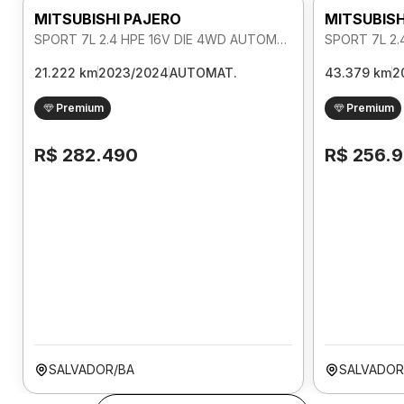
MITSUBISHI PAJERO
MITSUBISH
SPORT 7L 2.4 HPE 16V DIE 4WD AUTOMATICO
21.222 km
2023/2024
AUTOMAT.
43.379 km
2
Premium
Premium
R$ 282.490
R$ 256.
SALVADOR/BA
SALVADOR