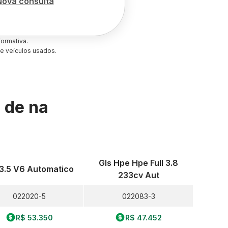
Nova consulta
ormativa.
e veículos usados.
s de
na
Gls Hpe Hpe Full 3.8
 3.5 V6 Automatico
233cv Aut
022020-5
022083-3
R$ 53.350
R$ 47.452