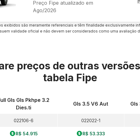
Preço Fipe atualizado em
Ago/2026
es exibidos são meramente referenciais e têm finalidade exclusivamente inf
uem validade oficial e não devem ser considerados como uma avaliação d
re preços de outras versõe
tabela Fipe
Full Gls Gls Pkhpe 3.2
Gls 3.5 V6 Aut
Gls
Dies.ti
022106-6
022022-1
R$ 54.915
R$ 53.333