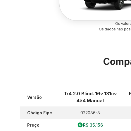
Os valor
Os dados não poss
Compa
Tr4 2.0 Blind. 16v 131cv
Versão
4x4 Manual
Código Fipe
022086-8
Preço
R$ 35.156