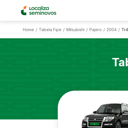
Home
Tabela Fipe
Mitsubishi
Pajero
2004
Tr4
/
/
/
/
/
Ta