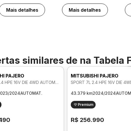
Mais detalhes
Mais detalhes
rtas similares de
na Tabela 
HI PAJERO
MITSUBISHI PAJERO
SPORT 7L 2.4 HPE 16V DIE 4WD AUTOMATICO
023/2024
AUTOMAT.
43.379 km
2024/2024
AUTOM
Premium
.490
R$ 256.990