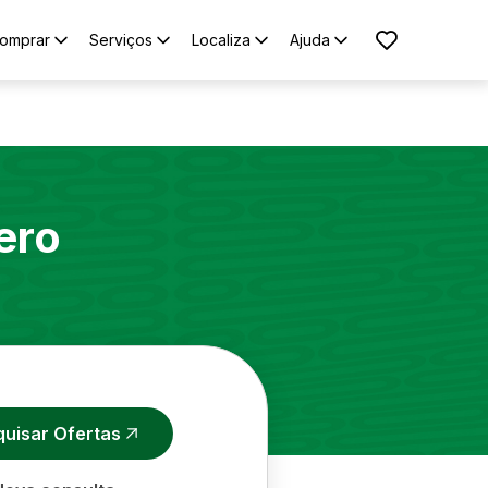
omprar
Serviços
Localiza
Ajuda
ero
quisar Ofertas