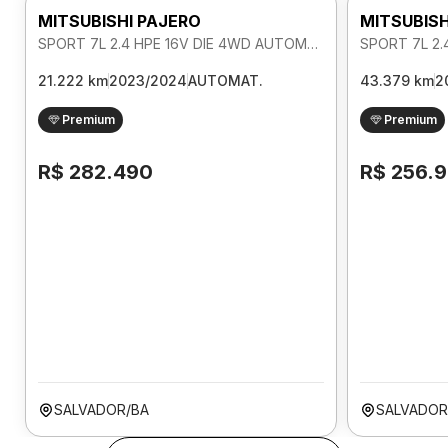
MITSUBISHI PAJERO
MITSUBISH
SPORT 7L 2.4 HPE 16V DIE 4WD AUTOMATICO
21.222 km
2023/2024
AUTOMAT.
43.379 km
2
Premium
Premium
R$ 282.490
R$ 256.
SALVADOR/BA
SALVADOR