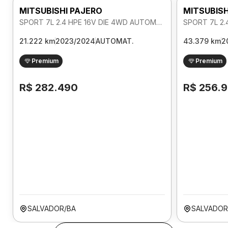
MITSUBISHI PAJERO
MITSUBISH
SPORT 7L 2.4 HPE 16V DIE 4WD AUTOMATICO
21.222 km
2023/2024
AUTOMAT.
43.379 km
2
Premium
Premium
R$ 282.490
R$ 256.
SALVADOR/BA
SALVADOR