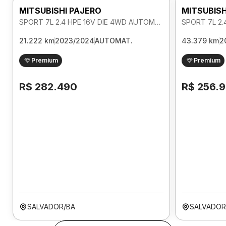
MITSUBISHI PAJERO
MITSUBISH
SPORT 7L 2.4 HPE 16V DIE 4WD AUTOMATICO
21.222 km
2023/2024
AUTOMAT.
43.379 km
2
Premium
Premium
R$ 282.490
R$ 256.
SALVADOR/BA
SALVADOR