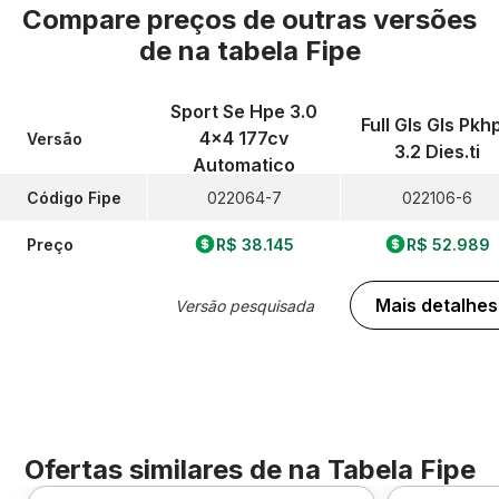
Compare preços de outras versões
de
na tabela Fipe
Sport Se Hpe 3.0
Full Gls Gls Pkh
4x4 177cv
Versão
3.2 Dies.ti
Automatico
Código Fipe
022064-7
022106-6
Preço
R$ 38.145
R$ 52.989
Mais detalhes
Versão pesquisada
Ofertas similares de
na Tabela Fipe