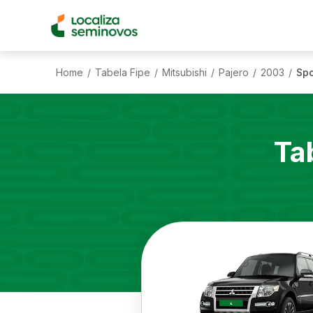
Home
Tabela Fipe
Mitsubishi
Pajero
2003
Spo
/
/
/
/
/
Ta