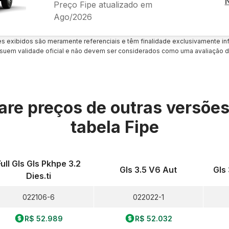
Preço Fipe atualizado em
Ago/2026
es exibidos são meramente referenciais e têm finalidade exclusivamente inf
uem validade oficial e não devem ser considerados como uma avaliação d
re preços de outras versõe
tabela Fipe
Full Gls Gls Pkhpe 3.2
Gls 3.5 V6 Aut
Gls
Dies.ti
022106-6
022022-1
R$ 52.989
R$ 52.032