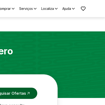
omprar
Serviços
Localiza
Ajuda
ero
quisar Ofertas