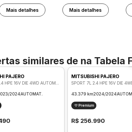
Mais detalhes
Mais detalhes
rtas similares de
na Tabela 
HI PAJERO
MITSUBISHI PAJERO
SPORT 7L 2.4 HPE 16V DIE 4WD AUTOMATICO
023/2024
AUTOMAT.
43.379 km
2024/2024
AUTOM
Premium
.490
R$ 256.990