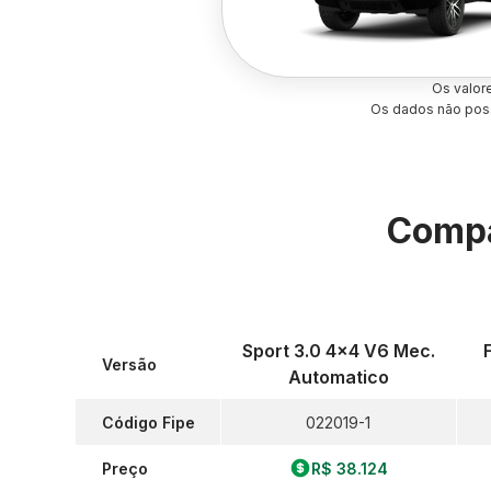
Os valor
Os dados não poss
Compa
Sport 3.0 4x4 V6 Mec.
Versão
Automatico
Código Fipe
022019-1
Preço
R$ 38.124