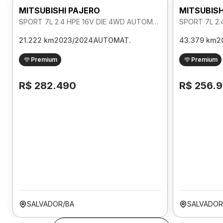
MITSUBISHI PAJERO
MITSUBISH
SPORT 7L 2.4 HPE 16V DIE 4WD AUTOMATICO
21.222 km
2023/2024
AUTOMAT.
43.379 km
2
Premium
Premium
R$ 282.490
R$ 256.
SALVADOR/BA
SALVADOR