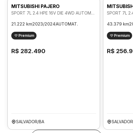
MITSUBISHI PAJERO
MITSUBISH
SPORT 7L 2.4 HPE 16V DIE 4WD AUTOMATICO
21.222 km
2023/2024
AUTOMAT.
43.379 km
2
Premium
Premium
R$ 282.490
R$ 256.
SALVADOR/BA
SALVADOR