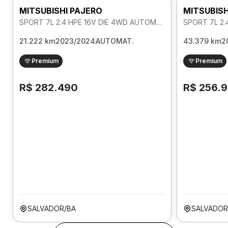
MITSUBISHI PAJERO
MITSUBISH
SPORT 7L 2.4 HPE 16V DIE 4WD AUTOMATICO
21.222 km
2023/2024
AUTOMAT.
43.379 km
2
Premium
Premium
R$ 282.490
R$ 256.
SALVADOR/BA
SALVADOR