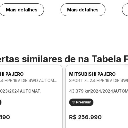
Mais detalhes
Mais detalhes
rtas similares de
na Tabela 
HI PAJERO
MITSUBISHI PAJERO
SPORT 7L 2.4 HPE 16V DIE 4WD AUTOMATICO
023/2024
AUTOMAT.
43.379 km
2024/2024
AUTOM
Premium
.490
R$ 256.990