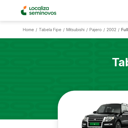
Home
Tabela Fipe
Mitsubishi
Pajero
2002
Ful
/
/
/
/
/
Ta