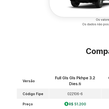
Os valor
Os dados não poss
Compa
Full Gls Gls Pkhpe 3.2
Versão
Dies.ti
Código Fipe
022106-6
Preço
R$ 51.200