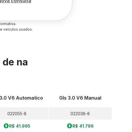
Nova consulta
ormativa.
e veículos usados.
s de
na
 3.0 V6 Automatico
Gls 3.0 V6 Manual
022055-8
022038-8
R$ 41.995
R$ 41.796