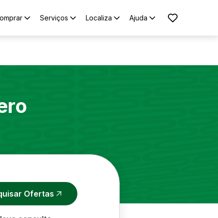
omprar
Serviços
Localiza
Ajuda
ero
quisar Ofertas