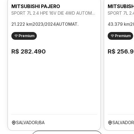
MITSUBISHI PAJERO
MITSUBISH
SPORT 7L 2.4 HPE 16V DIE 4WD AUTOMATICO
21.222 km
2023/2024
AUTOMAT.
43.379 km
2
Premium
Premium
R$ 282.490
R$ 256.
SALVADOR/BA
SALVADOR