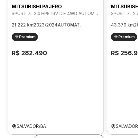
MITSUBISHI PAJERO
MITSUBISH
SPORT 7L 2.4 HPE 16V DIE 4WD AUTOMATICO
21.222 km
2023/2024
AUTOMAT.
43.379 km
2
Premium
Premium
R$ 282.490
R$ 256.
SALVADOR/BA
SALVADOR