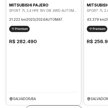
MITSUBISHI PAJERO
MITSUBISH
SPORT 7L 2.4 HPE 16V DIE 4WD AUTOMATICO
21.222 km
2023/2024
AUTOMAT.
43.379 km
2
Premium
Premium
R$ 282.490
R$ 256.
SALVADOR/BA
SALVADOR