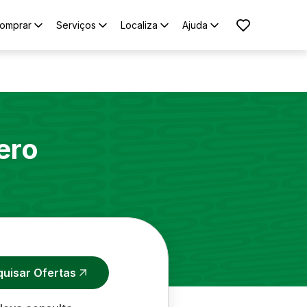
omprar
Serviços
Localiza
Ajuda
ero
quisar Ofertas