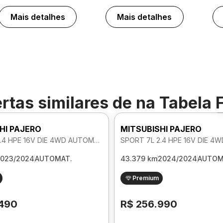
Mais detalhes
Mais detalhes
rtas similares de
na Tabela 
HI PAJERO
MITSUBISHI PAJERO
SPORT 7L 2.4 HPE 16V DIE 4WD AUTOMATICO
023/2024
AUTOMAT.
43.379 km
2024/2024
AUTOM
Premium
.490
R$ 256.990