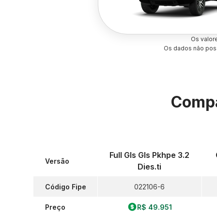
Os valor
Os dados não poss
Compa
Full Gls Gls Pkhpe 3.2
Versão
Dies.ti
Código Fipe
022106-6
Preço
R$ 49.951