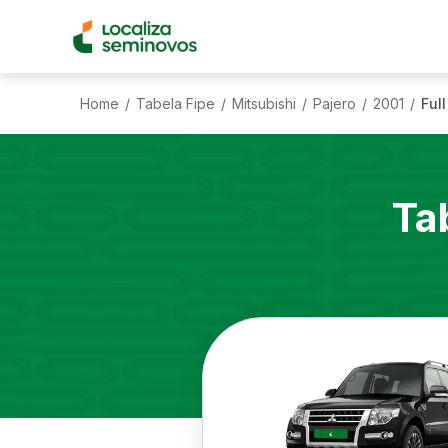
Home
Tabela Fipe
Mitsubishi
Pajero
2001
Ful
/
/
/
/
/
Ta