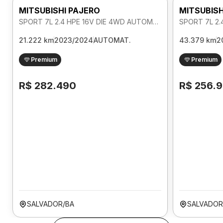
MITSUBISHI PAJERO
MITSUBISH
SPORT 7L 2.4 HPE 16V DIE 4WD AUTOMATICO
21.222 km
2023/2024
AUTOMAT.
43.379 km
2
Premium
Premium
R$ 282.490
R$ 256.
SALVADOR/BA
SALVADOR