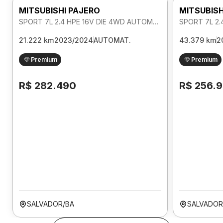
MITSUBISHI PAJERO
MITSUBISH
SPORT 7L 2.4 HPE 16V DIE 4WD AUTOMATICO
21.222 km
2023/2024
AUTOMAT.
43.379 km
2
Premium
Premium
R$ 282.490
R$ 256.
SALVADOR/BA
SALVADOR