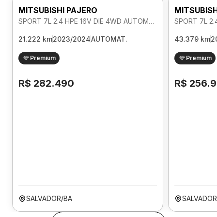
MITSUBISHI PAJERO
MITSUBISH
SPORT 7L 2.4 HPE 16V DIE 4WD AUTOMATICO
21.222 km
2023/2024
AUTOMAT.
43.379 km
2
Premium
Premium
R$ 282.490
R$ 256.
SALVADOR/BA
SALVADOR