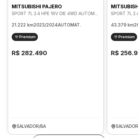
MITSUBISHI PAJERO
MITSUBISH
SPORT 7L 2.4 HPE 16V DIE 4WD AUTOMATICO
21.222 km
2023/2024
AUTOMAT.
43.379 km
2
Premium
Premium
R$ 282.490
R$ 256.
SALVADOR/BA
SALVADOR