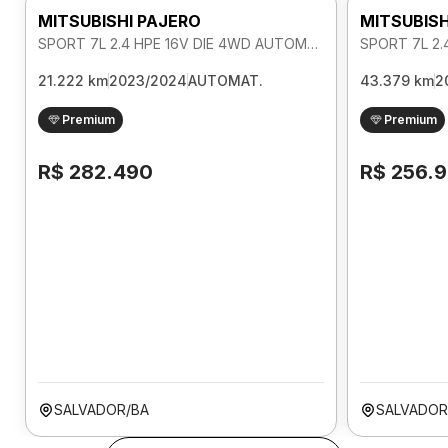
MITSUBISHI PAJERO
MITSUBISH
SPORT 7L 2.4 HPE 16V DIE 4WD AUTOMATICO
21.222 km
2023/2024
AUTOMAT.
43.379 km
2
Premium
Premium
R$ 282.490
R$ 256.
SALVADOR/BA
SALVADOR