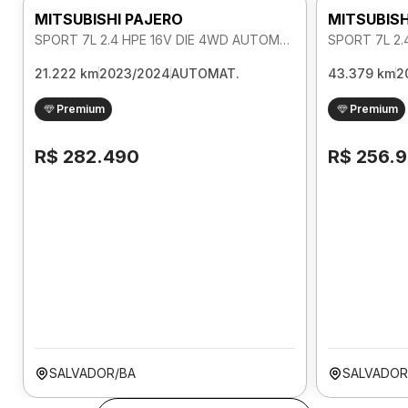
MITSUBISHI PAJERO
MITSUBISH
SPORT 7L 2.4 HPE 16V DIE 4WD AUTOMATICO
21.222 km
2023/2024
AUTOMAT.
43.379 km
2
Premium
Premium
R$ 282.490
R$ 256.
SALVADOR/BA
SALVADOR